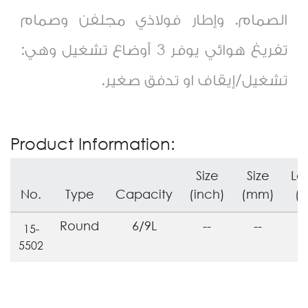
الصمام. وإطار فولاذي مجلفن وصمام
تفريغ هوائي يوفر 3 أوضاع تشغيل وهي:
تشغيل/إيقاف او تدفق صغير.
Product Information:
Size
Size
L
No.
Type
Capacity
(inch)
(mm)
(
Round
6/9L
--
--
15-
5502