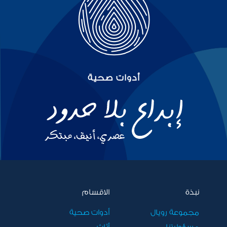
أدوات صحية
نبذة
الاقسام
مجموعة رويال
أدوات صحية
مسؤوليتنا
أثاث