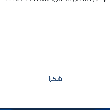
شكراََ