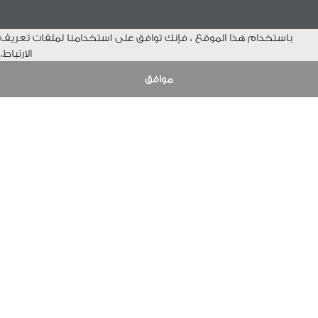
باستخدام هذا الموقع ، فإنك توافق على استخدامنا لملفات تعريف
الارتباط.
1
/
موافق
32
نبذة
الاقسام
مجموعة رويال
أدوات صحية
مسؤوليتنا
أثاث
الوظائف
أنظمة التدفئة