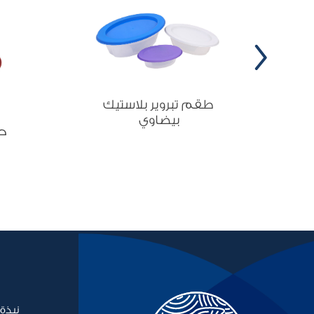
طقم تبروير بلاستيك
بيضاوي
حا
نبذة