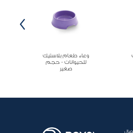
وعاء طعام بلاستيك
ص
للحيوانات - حجم
صغير
صال