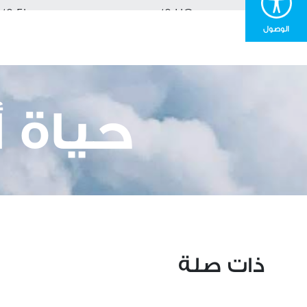
40 Ft
40 HQ
الوصول
7500
8856
حياة 
ذات صلة